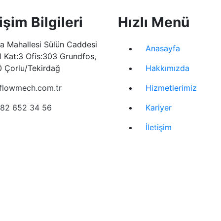
tişim Bilgileri
Hızlı Menü
şa Mahallesi Sülün Caddesi
Anasayfa
1 Kat:3 Ofis:303 Grundfos,
 Çorlu/Tekirdağ
Hakkımızda
flowmech.com.tr
Hizmetlerimiz
82 652 34 56
Kariyer
İletişim
tma Metni