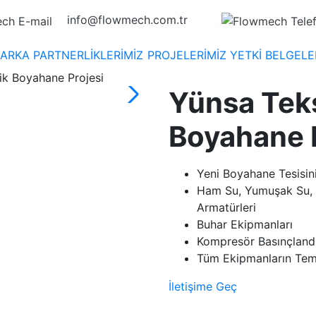
info@flowmech.com.tr
ARKA PARTNERLİKLERİMİZ
PROJELERİMİZ
YETKİ BELGELE
lik Boyahane Projesi
Yünsa Tekst
Boyahane 
Yeni Boyahane Tesisini
Ham Su, Yumuşak Su, T
Armatürleri
Buhar Ekipmanları
Kompresör Basınçland
Tüm Ekipmanların Tem
İletişime Geç