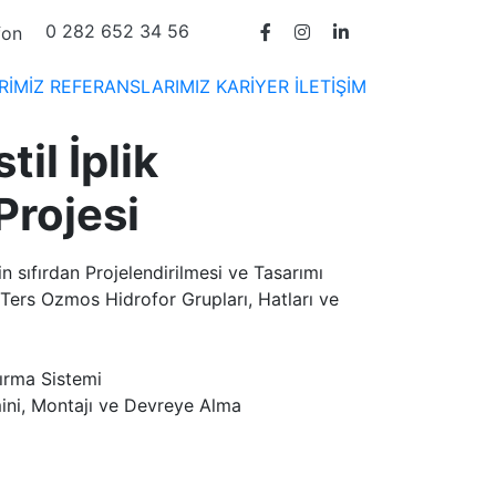
0 282 652 34 56
RİMİZ
REFERANSLARIMIZ
KARİYER
İLETİŞİM
il İplik
Projesi
n sıfırdan Projelendirilmesi ve Tasarımı
ers Ozmos Hidrofor Grupları, Hatları ve
ırma Sistemi
ini, Montajı ve Devreye Alma