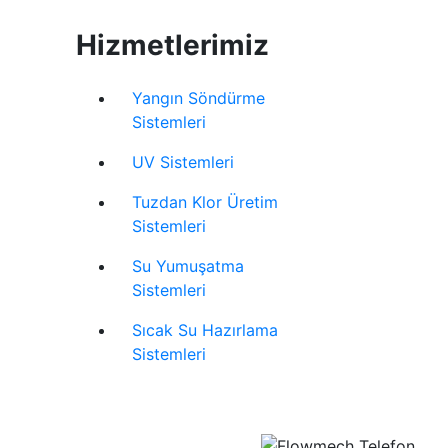
Hizmetlerimiz
Yangın Söndürme
Sistemleri
UV Sistemleri
Tuzdan Klor Üretim
Sistemleri
Su Yumuşatma
Sistemleri
Sıcak Su Hazırlama
Sistemleri
Web Tasarım
:
indensi
0 282 652 34 56