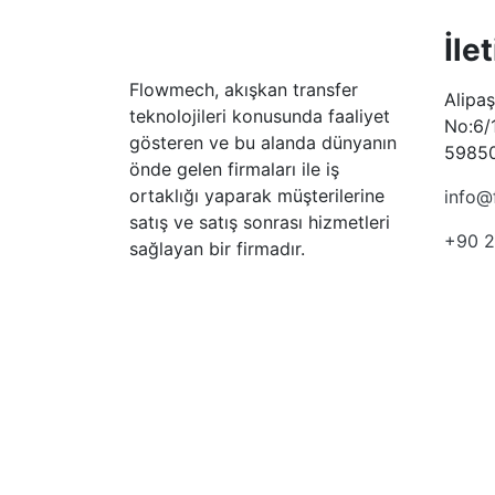
İle
Flowmech, akışkan transfer
Alipa
teknolojileri konusunda faaliyet
No:6/
gösteren ve bu alanda dünyanın
59850
önde gelen firmaları ile iş
ortaklığı yaparak müşterilerine
info@
satış ve satış sonrası hizmetleri
+90 2
sağlayan bir firmadır.
Tüm Hakları Saklıdır © 2026 Flowmech -
KVKK Aydınla