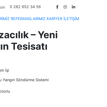
0 282 652 34 56
RİMİZ
REFERANSLARIMIZ
KARİYER
İLETİŞİM
acılık – Yeni
n Tesisatı
m İşi
u Yangın Söndürme Sistemi
otorlu