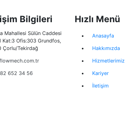
tişim Bilgileri
Hızlı Menü
şa Mahallesi Sülün Caddesi
Anasayfa
1 Kat:3 Ofis:303 Grundfos,
 Çorlu/Tekirdağ
Hakkımızda
flowmech.com.tr
Hizmetlerimiz
82 652 34 56
Kariyer
İletişim
tma Metni