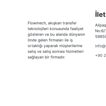
İle
Flowmech, akışkan transfer
Alipa
teknolojileri konusunda faaliyet
No:6/
gösteren ve bu alanda dünyanın
59850
önde gelen firmaları ile iş
ortaklığı yaparak müşterilerine
info@
satış ve satış sonrası hizmetleri
+90 2
sağlayan bir firmadır.
Tüm Hakları Saklıdır © 2026 Flowmech -
KVKK Aydınla