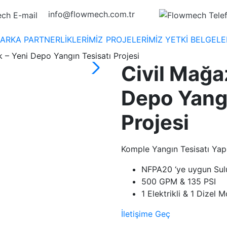
info@flowmech.com.tr
ARKA PARTNERLİKLERİMİZ
PROJELERİMİZ
YETKİ BELGELE
k – Yeni Depo Yangın Tesisatı Projesi
Civil Mağaz
Depo Yangı
Projesi
Komple Yangın Tesisatı Yapı
NFPA20 ‘ye uygun Sul
500 GPM & 135 PSI
1 Elektrikli & 1 Dizel M
İletişime Geç